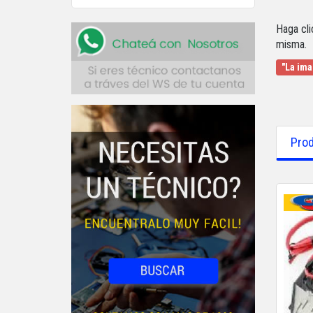
Haga cli
misma.
"La ima
Prod