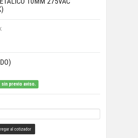
METALICO 10MM 275VAC
K)
K
IDO)
sin previo aviso.
regar al cotizador