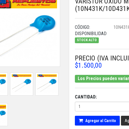
VARISTOR OXIDO 
(10N431K/10D431
CÓDIGO:
10N431
DISPONIBILIDAD
STOCK ALTO
PRECIO (IVA INCLU
$1.500,00
Los Precios pueden variar 
CANTIDAD:
Agregar al Carrito
Ag