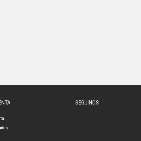
ENTA
SEGUINOS
ta
idos