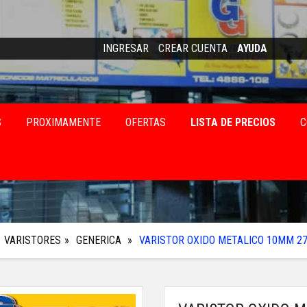
INGRESAR
CREAR CUENTA
AYUDA
S
PROXIMAMENTE
OFERTAS
LISTA DE PRECIOS
C
VARISTORES
GENERICA
VARISTOR OXIDO METALICO 10MM 2