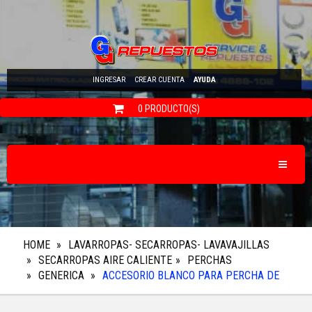
INGRESAR
CREAR CUENTA
AYUDA
0 PRODUCTO(S)
Toggle N
HOME
LAVARROPAS- SECARROPAS- LAVAVAJILLAS
SECARROPAS AIRE CALIENTE
PERCHAS
GENERICA
ACCESORIO BLANCO PARA PERCHA DE