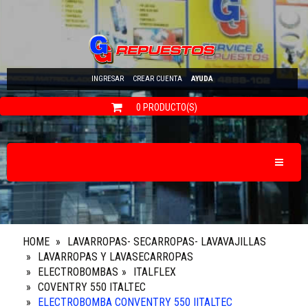
INGRESAR
CREAR CUENTA
AYUDA
0 PRODUCTO(S)
Toggle N
HOME
LAVARROPAS- SECARROPAS- LAVAVAJILLAS
LAVARROPAS Y LAVASECARROPAS
ELECTROBOMBAS
ITALFLEX
COVENTRY 550 ITALTEC
ELECTROBOMBA CONVENTRY 550 IITALTEC