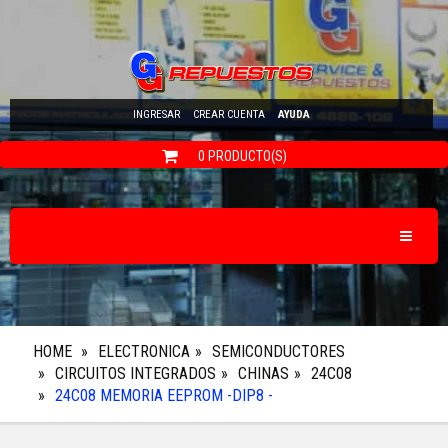
INGRESAR
CREAR CUENTA
AYUDA
0 PRODUCTO(S)
Toggle N
HOME
ELECTRONICA
SEMICONDUCTORES
CIRCUITOS INTEGRADOS
CHINAS
24C08
24C08 MEMORIA EEPROM -DIP8 -