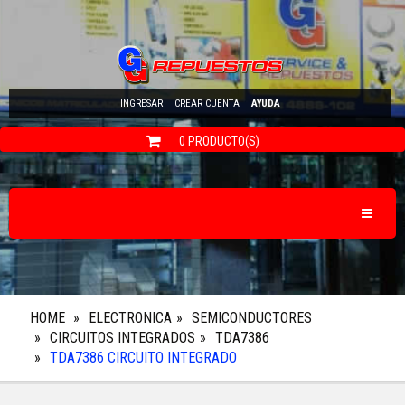
INGRESAR
CREAR CUENTA
AYUDA
0 PRODUCTO(S)
Toggle N
HOME
ELECTRONICA
SEMICONDUCTORES
CIRCUITOS INTEGRADOS
TDA7386
TDA7386 CIRCUITO INTEGRADO