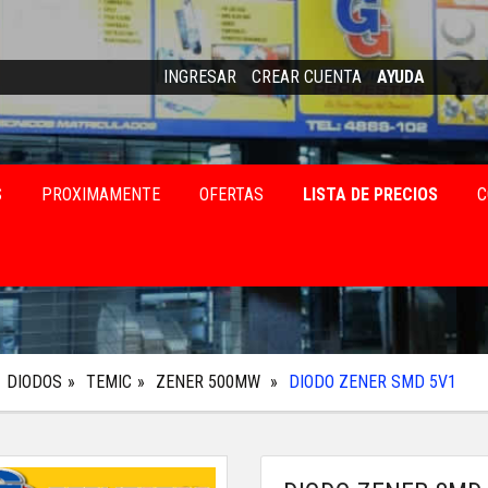
INGRESAR
CREAR CUENTA
AYUDA
S
PROXIMAMENTE
OFERTAS
LISTA DE PRECIOS
C
DIODOS
TEMIC
ZENER 500MW
DIODO ZENER SMD 5V1