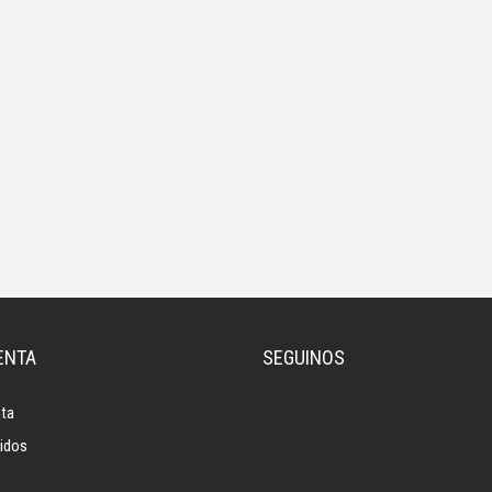
ENTA
SEGUINOS
ta
idos