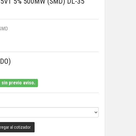
5V1 5% 500MW (SMD) DL-35
SMD
IDO)
sin previo aviso.
regar al cotizador