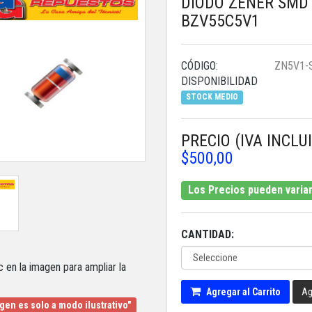
DIODO ZENER SMD 
BZV55C5V1
CÓDIGO:
ZN5V1-
DISPONIBILIDAD
STOCK MEDIO
PRECIO (IVA INCLU
$500,00
Los Precios pueden variar 
CANTIDAD:
c en la imagen para ampliar la
Agregar al Carrito
Ag
gen es solo a modo ilustrativo"