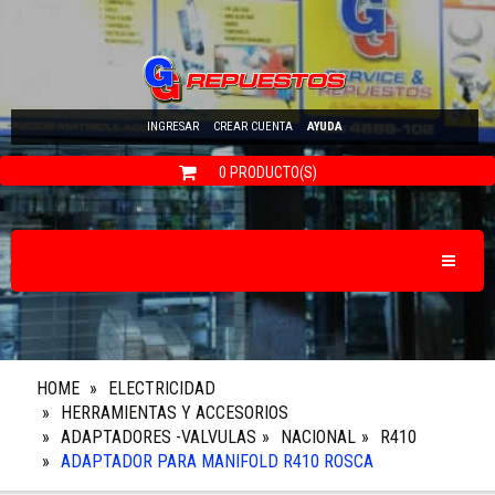
INGRESAR
CREAR CUENTA
AYUDA
0 PRODUCTO(S)
Toggle N
HOME
ELECTRICIDAD
HERRAMIENTAS Y ACCESORIOS
ADAPTADORES -VALVULAS
NACIONAL
R410
ADAPTADOR PARA MANIFOLD R410 ROSCA