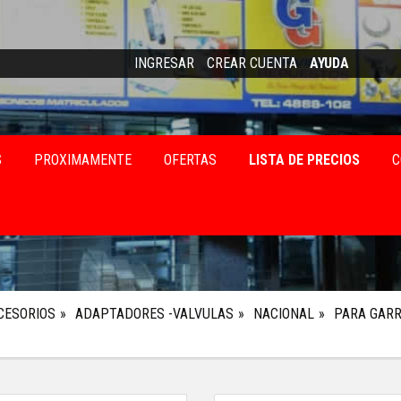
INGRESAR
CREAR CUENTA
AYUDA
S
PROXIMAMENTE
OFERTAS
LISTA DE PRECIOS
C
CESORIOS
ADAPTADORES -VALVULAS
NACIONAL
PARA GARR