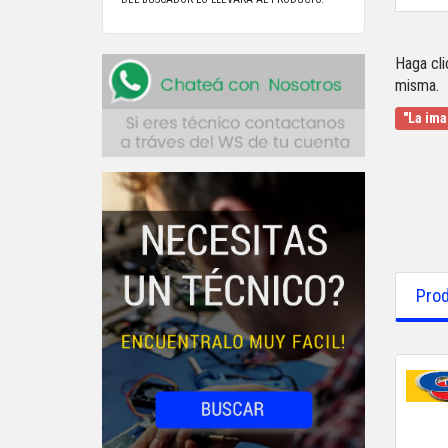
Haga cli
misma.
"La ima
Prod