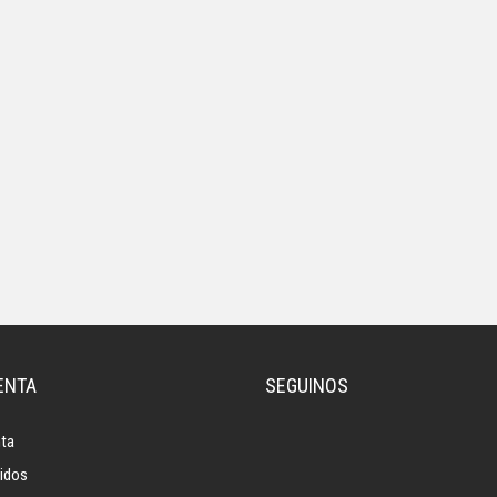
ENTA
SEGUINOS
ta
idos