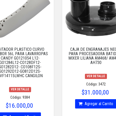
GITADOR PLASTICO CURVO
CAJA DE ENGRANAJES NE
BOR 56L PARA LAVARROPAS
PARA PROCESADORA BATI
CANDY GO121054 L12-
MIXER LILIANA AM468/ AM4
GO1284L12-CO128DF12-
AH730
GO1282D12- CO108F12S-
GO1292D12-GO812D12S-
VF14115LWHC CANGILON
VER DETALLE
Código: 3472
VER DETALLE
$31.000,00
Código: 9384
Agregar al Carrito
$16.000,00