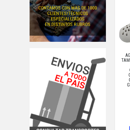
A
TAM
G