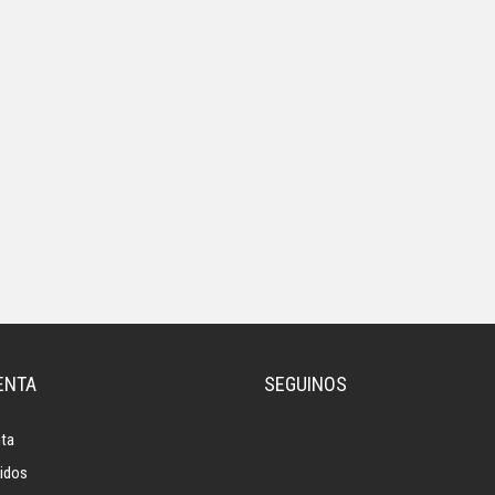
ENTA
SEGUINOS
ta
idos