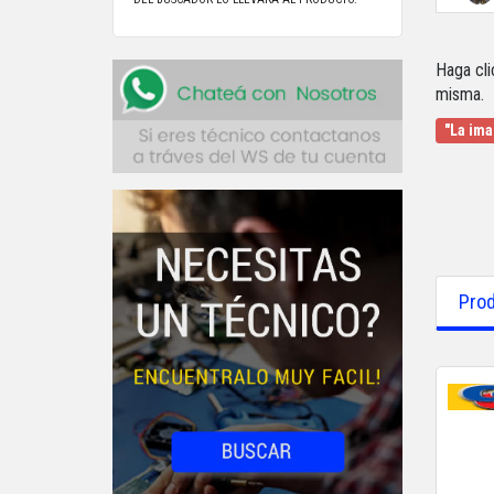
Haga cli
misma.
"La ima
Prod