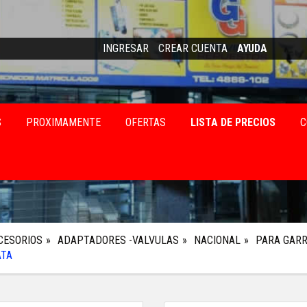
INGRESAR
CREAR CUENTA
AYUDA
S
PROXIMAMENTE
OFERTAS
LISTA DE PRECIOS
C
CESORIOS
ADAPTADORES -VALVULAS
NACIONAL
PARA GARR
ATA