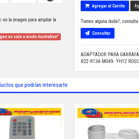
Agregar al Carrito
Ag
c en la imagen para ampliar la
Tienes alguna duda?, consult
Consultar
gen es solo a modo ilustrativo"
ADAPTADOR PARA GARRAFA 
R22-R134-MO49- YH12 ROS
uctos que podrían interesarte